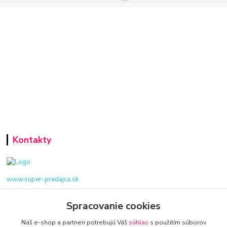
Kontakty
www.super-predajca.sk
Spracovanie cookies
Náš e-shop a partneri potrebujú Váš
súhlas
s použitím súborov
info@kamenik.sk