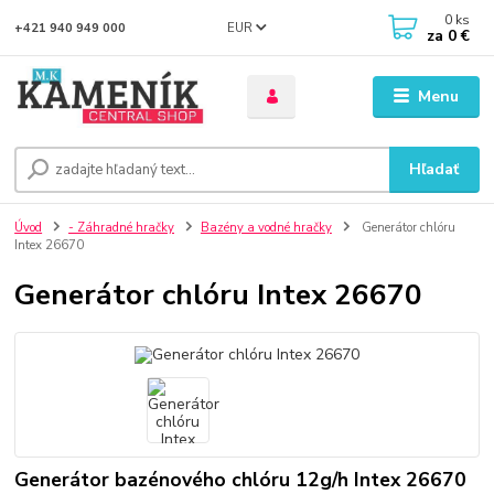
0
ks
EUR
+421 940 949 000
za
0 €
Menu
Hľadať
Úvod
- Záhradné hračky
Bazény a vodné hračky
Generátor chlóru
Intex 26670
Generátor chlóru Intex 26670
Generátor bazénového chlóru 12g/h Intex 26670