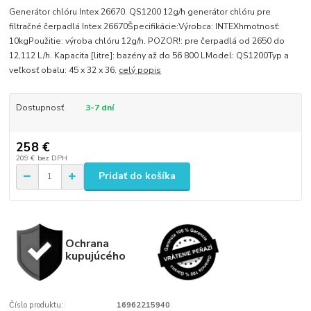
Generátor chlóru Intex 26670. QS1200 12g/h generátor chlóru pre
filtračné čerpadlá Intex 26670Špecifikácie:Výrobca: INTEXhmotnosť:
10kgPoužitie: výroba chlóru 12g/h. POZOR!: pre čerpadlá od 2650 do
12,112 L/h. Kapacita [litre]: bazény až do 56 800 LModel: QS1200Typ a
veľkosť obalu: 45 x 32 x 36.
celý popis
Dostupnosť
3-7 dní
258 €
209 €
bez DPH
Pridať do košíka
Ochrana
kupujúcého
Číslo produktu:
16962215940