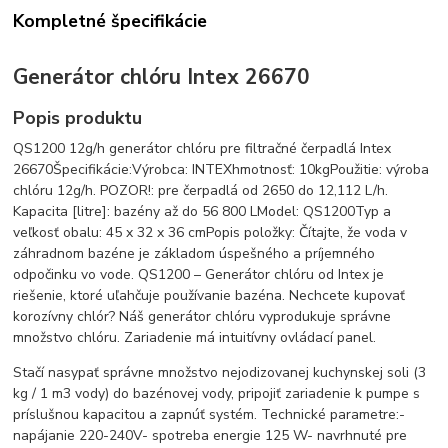
Kompletné špecifikácie
Generátor chlóru Intex 26670
Popis produktu
QS1200 12g/h generátor chlóru pre filtračné čerpadlá Intex
26670Špecifikácie:Výrobca: INTEXhmotnosť: 10kgPoužitie: výroba
chlóru 12g/h. POZOR!: pre čerpadlá od 2650 do 12,112 L/h.
Kapacita [litre]: bazény až do 56 800 LModel: QS1200Typ a
veľkosť obalu: 45 x 32 x 36 cmPopis položky: Čítajte, že voda v
záhradnom bazéne je základom úspešného a príjemného
odpočinku vo vode. QS1200 – Generátor chlóru od Intex je
riešenie, ktoré uľahčuje používanie bazéna. Nechcete kupovať
korozívny chlór? Náš generátor chlóru vyprodukuje správne
množstvo chlóru. Zariadenie má intuitívny ovládací panel.
Stačí nasypať správne množstvo nejodizovanej kuchynskej soli (3
kg / 1 m3 vody) do bazénovej vody, pripojiť zariadenie k pumpe s
príslušnou kapacitou a zapnúť systém. Technické parametre:-
napájanie 220-240V- spotreba energie 125 W- navrhnuté pre