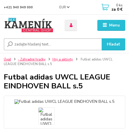
0
ks
EUR
+421 940 949 000
za
0 €
Menu
Hľadať
Úvod
- Záhradné hračky
Hry a aktivity
Futbal adidas UWCL
LEAGUE EINDHOVEN BALL s.5
Futbal adidas UWCL LEAGUE
EINDHOVEN BALL s.5