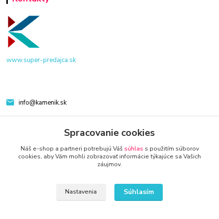
www.super-predajca.sk
info@kamenik.sk
Spracovanie cookies
Náš e-shop a partneri potrebujú Váš
súhlas
s použitím súborov
cookies, aby Vám mohli zobrazovať informácie týkajúce sa Vašich
záujmov.
© 2024 Všetky práva vyhradené KAMENIK.SK
Súhlasím
Nastavenia