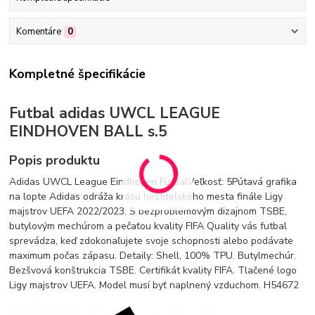
Komentáre
0
Kompletné špecifikácie
Futbal adidas UWCL LEAGUE
EINDHOVEN BALL s.5
Popis produktu
Adidas UWCL League Eindhoven FutbalVeľkosť: 5Pútavá grafika
na lopte Adidas odráža krásu hostiteľského mesta finále Ligy
majstrov UEFA 2022/2023. S bezproblémovým dizajnom TSBE,
butylovým mechúrom a pečaťou kvality FIFA Quality vás futbal
sprevádza, keď zdokonaľujete svoje schopnosti alebo podávate
maximum počas zápasu. Detaily: Shell, 100% TPU. Butylmechúr.
Bezšvová konštrukcia TSBE. Certifikát kvality FIFA. Tlačené logo
Ligy majstrov UEFA. Model musí byť naplnený vzduchom. H54672