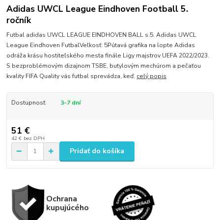
Adidas UWCL League Eindhoven Football 5.
ročník
Futbal adidas UWCL LEAGUE EINDHOVEN BALL s.5. Adidas UWCL
League Eindhoven FutbalVeľkosť: 5Pútavá grafika na lopte Adidas
odráža krásu hostiteľského mesta finále Ligy majstrov UEFA 2022/2023.
S bezproblémovým dizajnom TSBE, butylovým mechúrom a pečaťou
kvality FIFA Quality vás futbal sprevádza, keď.
celý popis
Dostupnosť
3-7 dní
51 €
42 €
bez DPH
Pridať do košíka
Ochrana
kupujúcého