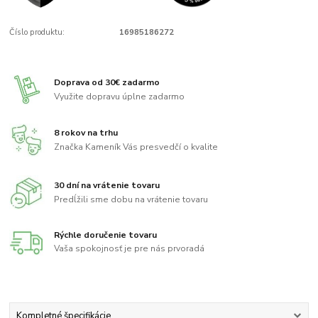
Číslo produktu:
16985186272
Doprava od 30€ zadarmo
Využite dopravu úplne zadarmo
8 rokov na trhu
Značka Kameník Vás presvedčí o kvalite
30 dní na vrátenie tovaru
Predĺžili sme dobu na vrátenie tovaru
Rýchle doručenie tovaru
Vaša spokojnosť je pre nás prvoradá
Kompletné špecifikácie