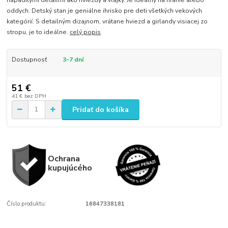
nápaditými detailmi ako hviezdy a vlajky. Je ideálny na hranie alebo
oddych. Detský stan je geniálne ihrisko pre deti všetkých vekových
kategórií. S detailným dizajnom, vrátane hviezd a girlandy visiacej zo
stropu, je to ideálne.
celý popis
Dostupnosť
3-7 dní
51 €
41 €
bez DPH
Pridať do košíka
Ochrana
kupujúcého
Číslo produktu:
16847338181