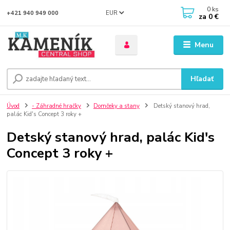
0
ks
EUR
+421 940 949 000
za
0 €
Menu
Hľadať
Úvod
- Záhradné hračky
Domčeky a stany
Detský stanový hrad,
palác Kid's Concept 3 roky +
Detský stanový hrad, palác Kid's
Concept 3 roky +