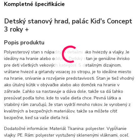
Kompletné špecifikácie
Detský stanový hrad, palác Kid's Concept
3 roky +
Popis produktu
Polyesterový stan s nápaditými detailmi ako hviezdy a vlajky. Je
ideálny na hranie alebo oddych. Detský stan je geniálne ihrisko
pre deti všetkých vekových kategórií. S detailným dizajnom,
vrátane hviezd a girlandy visiacej zo stropu, je to ideálne miesto
na hranie, snívanie a rozvíjanie predstavivosti. Stan je tiež vhodný
ako útulný kútik v obývačke alebo ako domček na hranie v
záhrade. Ľahko sa nastavuje a dáva dole, takže sa dá ľahko
presúvať podľa toho, kde to vaše dieťa chce. Pevná látka a
stabilný rám zaručujú, že stan vydrží mnoho rokov. Je vyrobený z
kvalitných a bezpečných materiálov, takže sa môžete cítiť
bezpečne, keď sa vaše dieťa hrá.
Dodatočné informácie: Materiál Tkanina: polyester. Vypĺňanie
vlajky: PE. Rám: polyester vystužený sklenenými vláknami, oceľ.