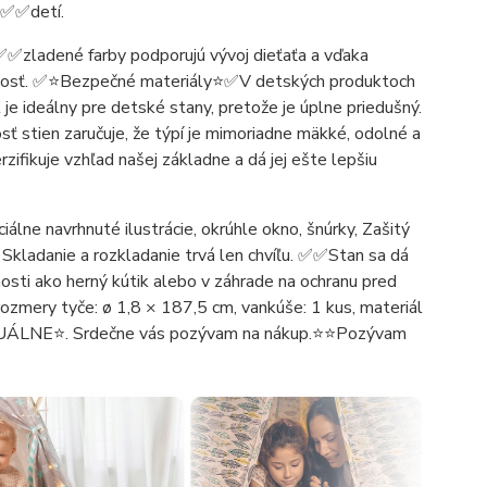
y✅✅detí.
✅✅zladené farby podporujú vývoj dieťaťa a vďaka
radosť. ✅⭐️Bezpečné materiály⭐️✅V detských produktoch
je ideálny pre detské stany, pretože je úplne priedušný.
ť stien zaručuje, že týpí je mimoriadne mäkké, odolné a
zifikuje vzhľad našej základne a dá jej ešte lepšiu
iálne navrhnuté ilustrácie, okrúhle okno, šnúrky, Zašitý
 Skladanie a rozkladanie trvá len chvíľu. ✅✅Stan sa dá
osti ako herný kútik alebo v záhrade na ochranu pred
ozmery tyče: ø 1,8 × 187,5 cm, vankúše: 1 kus, materiál
ÁLNE⭐. Srdečne vás pozývam na nákup.⭐⭐Pozývam