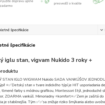
Využite dopravu úplne
presvedčí o kvalite
zadarmo
etné špecifikácie
tné špecifikácie
ý iglu stan, vigvam Nukido 3 roky +
produktu
Ý STAN IGLO WIGWAM Nukido SADA VANKÚŠOV JEDNODUCHÁ 
ýpí! ⭐️✅Detský stan v tvare indického týpí je HIT usporiadania 
, tlmené farby s módnou grafikou, Montessori štýl, jednoduché s
tor, ZDARMA vankúš. Mimoriadny ⭐️komfort⭐️✅Zem je zašitá do tý
ia je stabilnejšia. Tým ✅✅sa znižuje riziko šmýkania alebo uvoľ