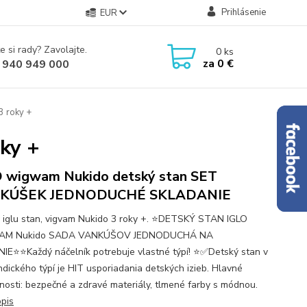
Prihlásenie
EUR
e si rady? Zavolajte.
0
ks
za
0 €
 940 949 000
3 roky +
oky +
 wigwam Nukido detský stan SET
KÚŠEK JEDNODUCHÉ SKLADANIE
 iglu stan, vigvam Nukido 3 roky +. ⭐️DETSKÝ STAN IGLO
M Nukido SADA VANKÚŠOV JEDNODUCHÁ NA
IE⭐️⭐️Každý náčelník potrebuje vlastné týpí! ⭐️✅Detský stan v
indického týpí je HIT usporiadania detských izieb. Hlavné
nosti: bezpečné a zdravé materiály, tlmené farby s módnou.
opis