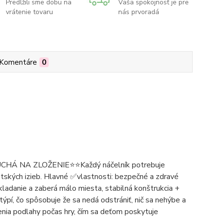
Predĺžili sme dobu na
Vaša spokojnosť je pre
vrátenie tovaru
nás prvoradá
Komentáre
0
NA ZLOŽENIE⭐️⭐️Každý náčelník potrebuje
detských izieb. Hlavné ✅vlastnosti: bezpečné a zdravé
kladanie a zaberá málo miesta, stabilná konštrukcia +
pí, čo spôsobuje že sa nedá odstrániť, nič sa nehýbe a
nenia podlahy počas hry, čím sa deťom poskytuje