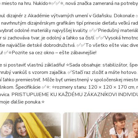
 miesto na hru. Nukido⭐️✅✅⭐️, nová značka zameraná na potreb
nul dizajnér z Akadémie výtvarných umení v Gdaňsku. Dokonale 
 navrhnutým dizajnérskym grafikám tipí prinesie dieťaťu veľkú 
 vybrať odolné materiály najvyššej kvality. ✅✅Priedušný materiál 
 si zachováva tvar, je odolný a ľahko sa čistí. ✅✅Vysoká hmotnos
j tie najväčšie detské dobrodružstvá. ✅✅To všetko ešte viac diver
! ✅⭐️Pozrite sa cez okno – ešte zábavnejšie!
 si postaviť vlastnú základňu! ⭐️Sada obsahuje: stabilizátor, špec
hrubý vankúš s vzorom zajačika. ✅Stačí raz zložiť a máte hotovo.
í ľahko premiestniť. Môže byť umiestnený v spoločenskej miestn
lnkom. Špecifikácie ✅⭐️: ⭐️rozmery stanu: 120 × 120 × 170 cm, r
orovica. PRISTUPUJEME KU KAŽDÉMU ZÁKAZNÍKOVI INDIVIDU
 moje ďalšie ponuka.⭐