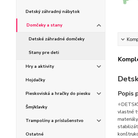
Detský záhradný nábytok
Domčeky a stany
Detské záhradné domčeky
Kompl
Stany pre deti
Komple
Hry a aktivity
Detsk
Hojdačky
Popis 
Pieskoviská a hračky do piesku
⭐️DETSK
Šmýkľavky
vlastné t
materiály
Trampolíny a príslušenstvo
stabilizá
konštrukc
Ostatné