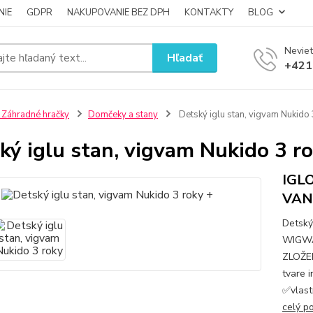
NIE
GDPR
NAKUPOVANIE BEZ DPH
KONTAKTY
BLOG
Neviet
Hľadať
+421
 Záhradné hračky
Domčeky a stany
Detský iglu stan, vigvam Nukido 
ký iglu stan, vigvam Nukido 3 r
IGLO
VAN
Detský
WIGWA
ZLOŽEN
tvare 
✅vlast
celý p