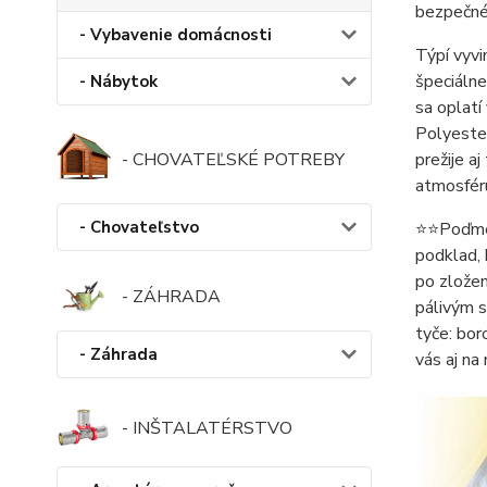
bezpečné
- Vybavenie domácnosti
Týpí vyvi
špeciálne
- Nábytok
sa oplatí
Polyester
- CHOVATEĽSKÉ POTREBY
prežije a
atmosféru
- Chovateľstvo
⭐️⭐️Poďme
podklad, 
po zložen
- ZÁHRADA
pálivým s
tyče: b
- Záhrada
vás aj na
- INŠTALATÉRSTVO