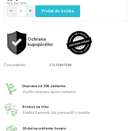
56 €
bez DPH
Pridať do košíka
Ochrana
kupujúcého
Číslo produktu:
17170997096
Doprava od 30€ zadarmo
Využite dopravu úplne zadarmo
8 rokov na trhu
Značka Kameník Vás presvedčí o kvalite
30 dní na vrátenie tovaru