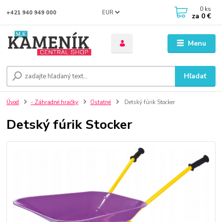
0
ks
EUR
+421 940 949 000
za
0 €
Menu
Hľadať
Úvod
- Záhradné hračky
Ostatné
Detský fúrik Stocker
Detský fúrik Stocker