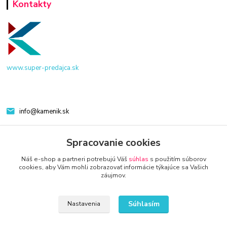
Kontakty
www.super-predajca.sk
info@kamenik.sk
Spracovanie cookies
Náš e-shop a partneri potrebujú Váš
súhlas
s použitím súborov
cookies, aby Vám mohli zobrazovať informácie týkajúce sa Vašich
záujmov.
© 2024 Všetky práva vyhradené KAMENIK.SK
Súhlasím
Nastavenia