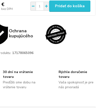
 €
Pridať do košíka
€
bez DPH
Ochrana
kupujúcého
roduktu:
17178065096
30 dní na vrátenie
Rýchle doručenie
tovaru
tovaru
Predĺžili sme dobu na
Vaša spokojnosť je pre
vrátenie tovaru
nás prvoradá