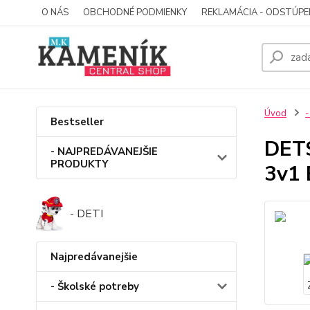
O NÁS
OBCHODNÉ PODMIENKY
REKLAMÁCIA - ODSTÚPE
Úvod
-
Bestseller
DET
- NAJPREDÁVANEJŠIE
PRODUKTY
3v1
- DETI
Najpredávanejšie
- Školské potreby