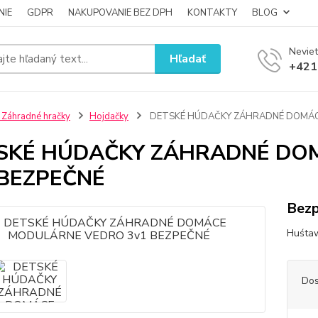
NIE
GDPR
NAKUPOVANIE BEZ DPH
KONTAKTY
BLOG
Neviet
Hľadať
+421
 Záhradné hračky
Hojdačky
DETSKÉ HÚDAČKY ZÁHRADNÉ DOMÁC
SKÉ HÚDAČKY ZÁHRADNÉ DO
 BEZPEČNÉ
Bezp
Huśtaw
Dos