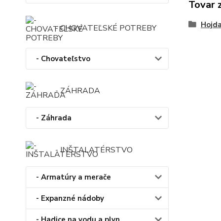
Tovar 
Hojd
- CHOVATEĽSKÉ POTREBY
- Chovateľstvo
- ZÁHRADA
- Záhrada
- INŠTALATÉRSTVO
- Armatúry a merače
- Expanzné nádoby
- Hadice na vodu a plyn