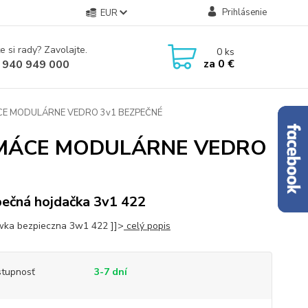
Prihlásenie
EUR
e si rady? Zavolajte.
0
ks
za
0 €
 940 949 000
E MODULÁRNE VEDRO 3v1 BEZPEČNÉ
MÁCE MODULÁRNE VEDRO
ečná hojdačka 3v1 422
ka bezpieczna 3w1 422 ]]>
celý popis
tupnosť
3-7 dní