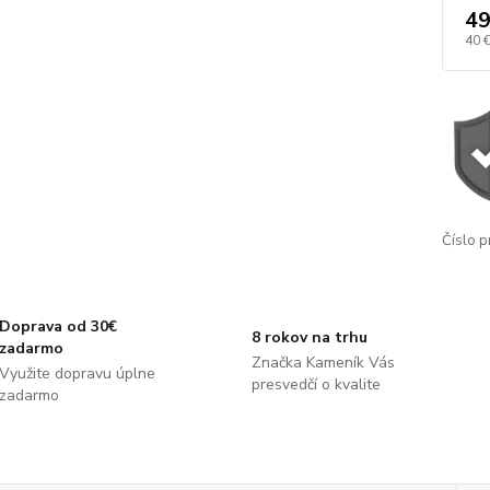
49
40 
Číslo p
Doprava od 30€
8 rokov na trhu
zadarmo
Značka Kameník Vás
Využite dopravu úplne
presvedčí o kvalite
zadarmo