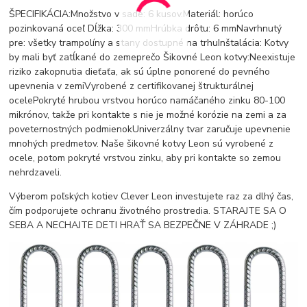
ŠPECIFIKÁCIA:Množstvo v sade: 6 kusov.Materiál: horúco
pozinkovaná oceľ Dĺžka: 300 mmHrúbka drôtu: 6 mmNavrhnutý
pre: všetky trampolíny a stany dostupné na trhuInštalácia: Kotvy
by mali byť zatĺkané do zemeprečo Šikovné Leon kotvy:Neexistuje
riziko zakopnutia dieťaťa, ak sú úplne ponorené do pevného
upevnenia v zemiVyrobené z certifikovanej štrukturálnej
ocelePokryté hrubou vrstvou horúco namáčaného zinku 80-100
mikrónov, takže pri kontakte s nie je možné korózie na zemi a za
poveternostných podmienokUniverzálny tvar zaručuje upevnenie
mnohých predmetov. Naše šikovné kotvy Leon sú vyrobené z
ocele, potom pokryté vrstvou zinku, aby pri kontakte so zemou
nehrdzaveli.
Výberom poľských kotiev Clever Leon investujete raz za dlhý čas,
čím podporujete ochranu životného prostredia. STARAJTE SA O
SEBA A NECHAJTE DETI HRAŤ SA BEZPEČNE V ZÁHRADE ;)