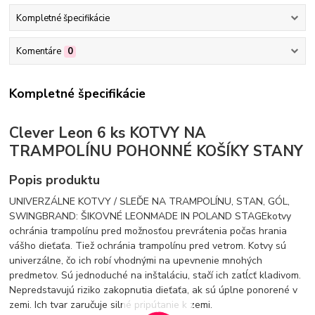
Kompletné špecifikácie
Komentáre
0
Kompletné špecifikácie
Clever Leon 6 ks KOTVY NA
TRAMPOLÍNU POHONNÉ KOŠÍKY STANY
Popis produktu
UNIVERZÁLNE KOTVY / SLEĎE NA TRAMPOLÍNU, STAN, GÓL,
SWINGBRAND: ŠIKOVNÉ LEONMADE IN POLAND STAGEkotvy
ochránia trampolínu pred možnosťou prevrátenia počas hrania
vášho dieťaťa. Tiež ochránia trampolínu pred vetrom. Kotvy sú
univerzálne, čo ich robí vhodnými na upevnenie mnohých
predmetov. Sú jednoduché na inštaláciu, stačí ich zatĺcť kladivom.
Nepredstavujú riziko zakopnutia dieťaťa, ak sú úplne ponorené v
zemi. Ich tvar zaručuje silné pripútanie k zemi.