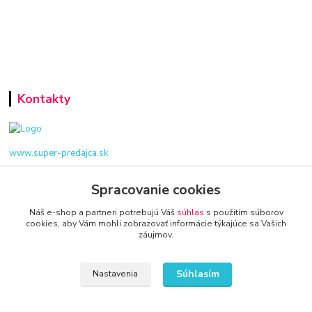
Kontakty
www.super-predajca.sk
Spracovanie cookies
Náš e-shop a partneri potrebujú Váš
súhlas
s použitím súborov
info@kamenik.sk
cookies, aby Vám mohli zobrazovať informácie týkajúce sa Vašich
záujmov.
Súhlasím
Nastavenia
© 2024 Všetky práva vyhradené KAMENIK.SK