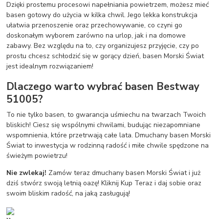
Dzięki prostemu procesowi napełniania powietrzem, możesz mieć
basen gotowy do użycia w kilka chwil. Jego lekka konstrukcja
ułatwia przenoszenie oraz przechowywanie, co czyni go
doskonałym wyborem zarówno na urlop, jak i na domowe
zabawy. Bez względu na to, czy organizujesz przyjęcie, czy po
prostu chcesz schłodzić się w gorący dzień, basen Morski Świat
jest idealnym rozwiązaniem!
Dlaczego warto wybrać basen Bestway
51005?
To nie tylko basen, to gwarancja uśmiechu na twarzach Twoich
bliskich! Ciesz się wspólnymi chwilami, budując niezapomniane
wspomnienia, które przetrwają całe lata. Dmuchany basen Morski
Świat to inwestycja w rodzinną radość i miłe chwile spędzone na
świeżym powietrzu!
Nie zwlekaj!
Zamów teraz dmuchany basen Morski Świat i już
dziś stwórz swoją letnią oazę! Kliknij Kup Teraz i daj sobie oraz
swoim bliskim radość, na jaką zasługują!