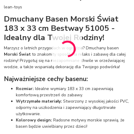
lean-toys
Dmuchany Basen Morski Świat
183 x 33 cm Bestway 51005 -
Idealny dla Twojej Rodziny!
Marzysz o letnich przygodach w ogrodzie? Dmuchany basen
Morski Świat
to znakomity sposób na relaks i zabawę dla całej
rodziny! Przygotuj się na niezapomniane chwile w orzeźwiającej
wodzie, a także wspaniałą dekorację dla Twojego podwórka!
Najważniejsze cechy basenu:
Rozmiar:
Idealne wymiary 183 x 33 cm zapewniają
komfortową przestrzeń do zabawy.
Wytrzymałe materiały:
Stworzony z wysokiej jakości PVC,
odporny na uszkodzenia i zapewniający długotrwałe
użytkowanie.
Kolorowy design:
Radosne motywy morskie sprawią, że
basen będzie uwielbiany przez dzieci!