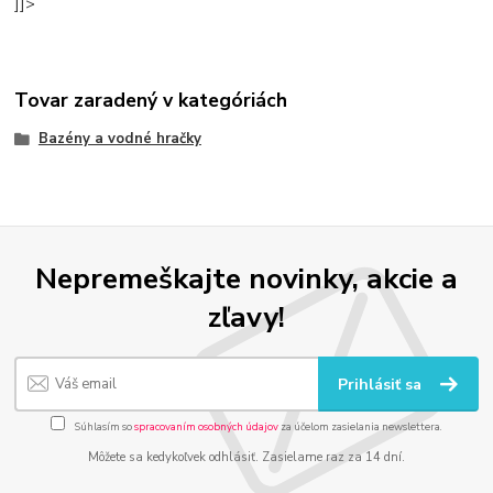
]]>
Tovar zaradený v kategóriách
Bazény a vodné hračky
Nepremeškajte novinky, akcie a
zľavy!
Prihlásiť sa
Súhlasím so
spracovaním osobných údajov
za účelom zasielania newslettera.
Môžete sa kedykoľvek odhlásiť. Zasielame raz za 14 dní.