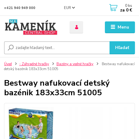
0
ks
EUR
+421 940 949 000
za
0 €
Menu
Hľadať
Úvod
- Záhradné hračky
Bazény a vodné hračky
Bestway nafukovací
detský bazénik 183x33cm 51005
Bestway nafukovací detský
bazénik 183x33cm 51005