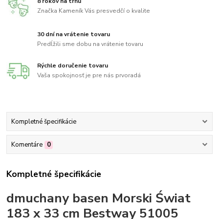
8 rokov na trhu
Značka Kameník Vás presvedčí o kvalite
30 dní na vrátenie tovaru
Predĺžili sme dobu na vrátenie tovaru
Rýchle doručenie tovaru
Vaša spokojnosť je pre nás prvoradá
Kompletné špecifikácie
Komentáre
0
Kompletné špecifikácie
dmuchany basen Morski Świat
183 x 33 cm Bestway 51005