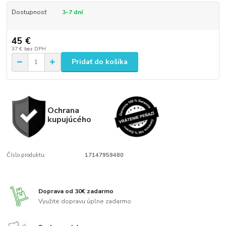
Dostupnosť
3-7 dní
45 €
37 €
bez DPH
Pridať do košíka
Ochrana
kupujúcého
Číslo produktu:
17147959480
Doprava od 30€ zadarmo
Využite dopravu úplne zadarmo