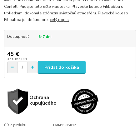
Alfie Gold ConfettiFI-02573 Filibabba plavecké koleso Alfie Gold
Confetti Pridajte leto ešte viac lesku! Plavecké koleso Filibabba s
trblietkami dokonale zdôrazní sviatočnú atmosféru. Plavecké koleso
Filibabba je ideálne pre.
celý popis
Dostupnosť
3-7 dní
45 €
37 €
bez DPH
Pridať do košíka
Ochrana
kupujúcého
Číslo produktu:
16849595016