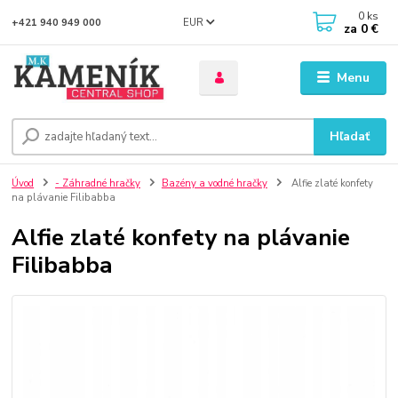
0
ks
EUR
+421 940 949 000
za
0 €
Menu
Hľadať
Úvod
- Záhradné hračky
Bazény a vodné hračky
Alfie zlaté konfety
na plávanie Filibabba
Alfie zlaté konfety na plávanie
Filibabba