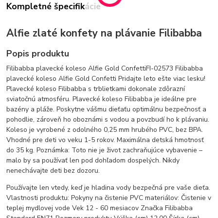
Kompletné špecifikácie
Alfie zlaté konfety na plávanie Filibabba
Popis produktu
Filibabba plavecké koleso Alfie Gold ConfettiFI-02573 Filibabba
plavecké koleso Alfie Gold Confetti Pridajte leto ešte viac lesku!
Plavecké koleso Filibabba s trblietkami dokonale zdôrazní
sviatočnú atmosféru. Plavecké koleso Filibabba je ideálne pre
bazény a pláže. Poskytne vášmu dieťaťu optimálnu bezpečnosť a
pohodlie, zároveň ho oboznámi s vodou a povzbudí ho k plávaniu.
Koleso je vyrobené z odolného 0,25 mm hrubého PVC, bez BPA.
Vhodné pre deti vo veku 1-5 rokov. Maximálna detská hmotnosť
do 35 kg. Poznámka: Toto nie je život zachraňujúce vybavenie –
malo by sa používať len pod dohľadom dospelých. Nikdy
nenechávajte deti bez dozoru.
Používajte len vtedy, keď je hladina vody bezpečná pre vaše dieťa.
Vlastnosti produktu: Pokyny na čistenie PVC materiálov: Čistenie v
teplej mydlovej vode Vek 12 - 60 mesiacov Značka Filibabba