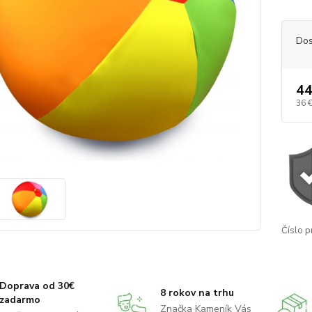
Dos
44
36 
Číslo p
Doprava od 30€
8 rokov na trhu
zadarmo
Značka Kameník Vás