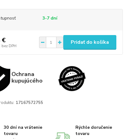
tupnosť
3-7 dní
 €
Pridať do košíka
€
bez DPH
Ochrana
kupujúcého
roduktu:
17167572755
30 dní na vrátenie
Rýchle doručenie
tovaru
tovaru