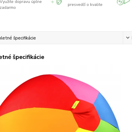
Využite dopravu úplne
presvedčí o kvalite
zadarmo
etné špecifikácie
tné špecifikácie