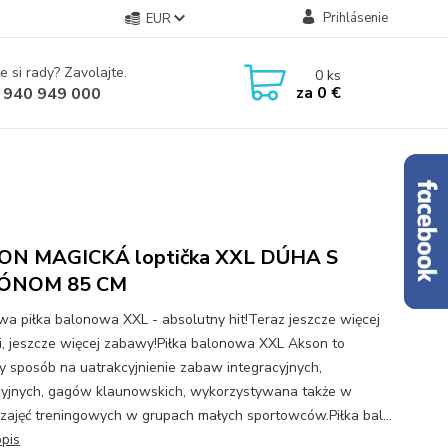
Prihlásenie
EUR
e si rady? Zavolajte.
0
ks
za
0 €
 940 949 000
ON MAGICKÁ loptička XXL DÚHA S
ÓNOM 85 CM
wa piłka balonowa XXL - absolutny hit!Teraz jeszcze więcej
i, jeszcze więcej zabawy!Piłka balonowa XXL Akson to
y sposób na uatrakcyjnienie zabaw integracyjnych,
yjnych, gagów klaunowskich, wykorzystywana także w
 zajęć treningowych w grupach małych sportowców.Piłka bal...
opis