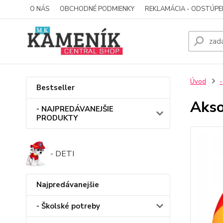
O NÁS
OBCHODNÉ PODMIENKY
REKLAMÁCIA - ODSTÚPE
Úvod
-
Bestseller
Akso
- NAJPREDÁVANEJŠIE
PRODUKTY
- DETI
Najpredávanejšie
- Školské potreby