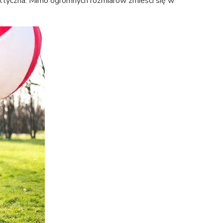
aktyczna. Mimo ogromnych rozmiarów zmieści się w