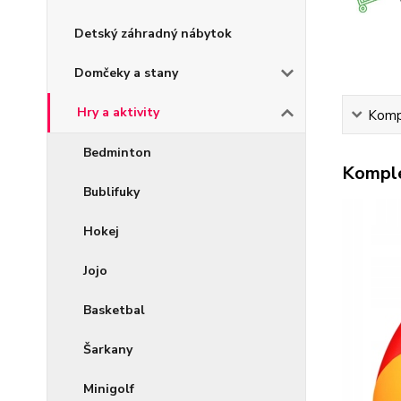
Detský záhradný nábytok
Domčeky a stany
Hry a aktivity
Kompl
Bedminton
Komple
Bublifuky
Hokej
Jojo
Basketbal
Šarkany
Minigolf