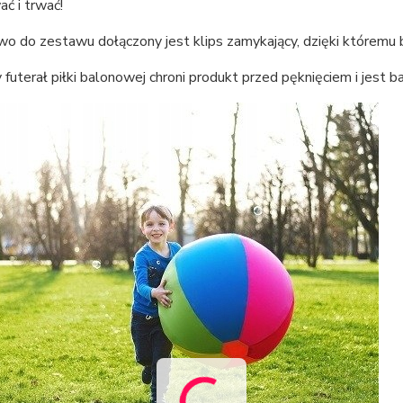
ć i trwać!
o do zestawu dołączony jest klips zamykający, dzięki którem
futerał piłki balonowej chroni produkt przed pęknięciem i jest b