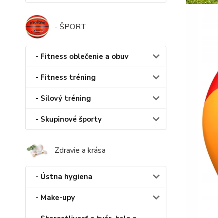
- ŠPORT
- Fitness oblečenie a obuv
- Fitness tréning
- Silový tréning
- Skupinové športy
Zdravie a krása
- Ústna hygiena
- Make-upy