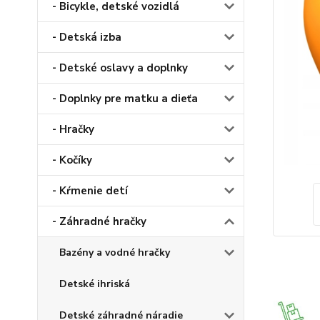
- Bicykle, detské vozidlá
- Detská izba
- Detské oslavy a doplnky
- Doplnky pre matku a dieťa
- Hračky
- Kočíky
- Kŕmenie detí
- Záhradné hračky
Bazény a vodné hračky
Detské ihriská
Detské záhradné náradie