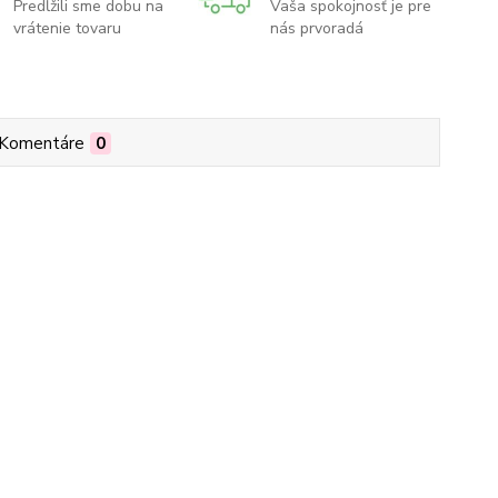
Predĺžili sme dobu na
Vaša spokojnosť je pre
vrátenie tovaru
nás prvoradá
Komentáre
0