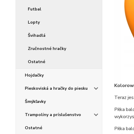
Futbal
Lopty
Švihadlá
Zručnostné hračky
Ostatné
Hojdačky
Kolorowa
Pieskoviská a hračky do piesku
Teraz jes
Šmýkľavky
Piłka bal
Trampolíny a príslušenstvo
wykorzys
Ostatné
Piłka ba