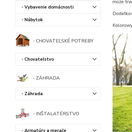
może trwa
- Vybavenie domácnosti
Dodatkow
- Nábytok
Kolorowy 
- CHOVATEĽSKÉ POTREBY
- Chovateľstvo
- ZÁHRADA
- Záhrada
- INŠTALATÉRSTVO
- Armatúry a merače