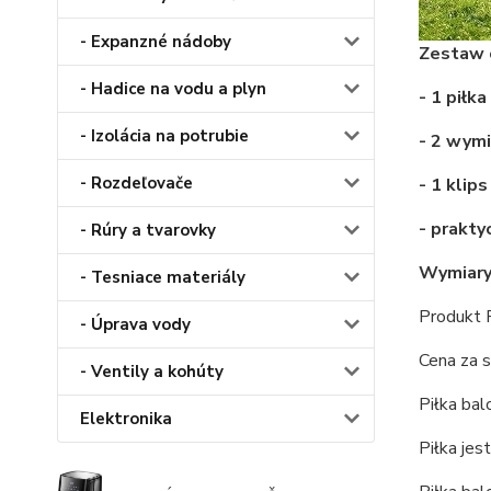
- Expanzné nádoby
Zestaw 
- Hadice na vodu a plyn
- 1 piłk
- Izolácia na potrubie
- 2 wymi
- Rozdeľovače
- 1 klip
- prakt
- Rúry a tvarovky
Wymiary 
- Tesniace materiály
Produkt P
- Úprava vody
Cena za 
- Ventily a kohúty
Piłka ba
Elektronika
Piłka jes