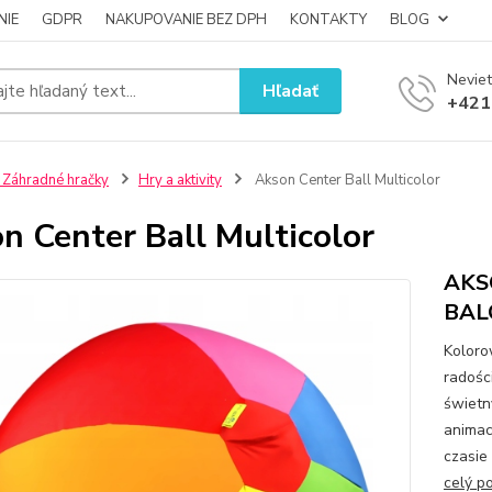
NIE
GDPR
NAKUPOVANIE BEZ DPH
KONTAKTY
BLOG
Neviet
Hľadať
+421
 Záhradné hračky
Hry a aktivity
Akson Center Ball Multicolor
n Center Ball Multicolor
AKS
BAL
Koloro
radośc
świetn
animac
czasie
celý p