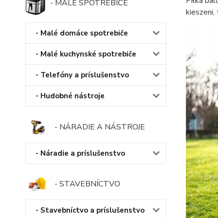
Piłka bal
- MALÉ SPOTREBIČE
kieszeni, 
- Malé domáce spotrebiče
- Malé kuchynské spotrebiče
- Telefóny a príslušenstvo
- Hudobné nástroje
- NÁRADIE A NÁSTROJE
- Náradie a príslušenstvo
- STAVEBNÍCTVO
- Stavebníctvo a príslušenstvo