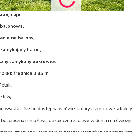
obejmuje:
a balonowa,
enialne balony,
s zamykający balon,
yczny zamykany pokrowiec
piłki: średnica 0,85 m
olski.
sztukę
lonowa XXL Akson dostępna w różnej kolorystyce, nowe, atrakcy
t bezpieczna i umożliwia bezpieczną zabawę w domu i na świeży