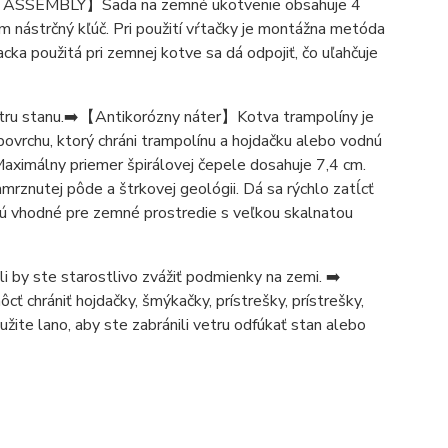
ASSEMBLY】Sada na zemné ukotvenie obsahuje 4
 nástrčný kľúč. Pri použití vŕtačky je montážna metóda
a použitá pri zemnej kotve sa dá odpojiť, čo uľahčuje
 vetru stanu.➡️【Antikorózny náter】Kotva trampolíny je
ovrchu, ktorý chráni trampolínu a hojdačku alebo vodnú
ximálny priemer špirálovej čepele dosahuje 7,4 cm.
amrznutej pôde a štrkovej geológii. Dá sa rýchlo zatĺcť
 vhodné pre zemné prostredie s veľkou skalnatou
i by ste starostlivo zvážiť podmienky na zemi. ➡️
 chrániť hojdačky, šmýkačky, prístrešky, prístrešky,
užite lano, aby ste zabránili vetru odfúkať stan alebo