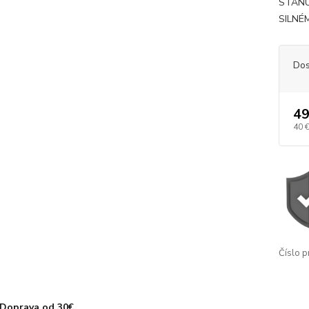
STANU
SILNÉ
Dos
49
40 
Číslo p
Doprava od 30€