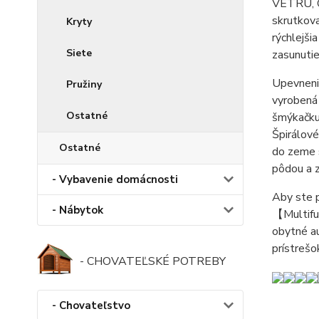
VETRU, 
skrutkova
Kryty
rýchlejši
Siete
zasunutie
Upevnenie
Pružiny
vyrobená 
Ostatné
šmýkačku
Špirálové
Ostatné
do zeme 
pôdou a 
- Vybavenie domácnosti
Aby ste p
- Nábytok
【Multifun
obytné au
prístrešo
- CHOVATEĽSKÉ POTREBY
- Chovateľstvo