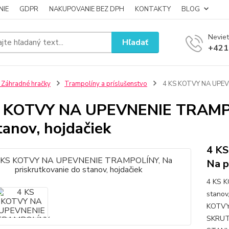
NIE
GDPR
NAKUPOVANIE BEZ DPH
KONTAKTY
BLOG
Neviet
Hľadať
+421
 Záhradné hračky
Trampolíny a príslušenstvo
4 KS KOTVY NA UPEVNE
 KOTVY NA UPEVNENIE TRAMPOL
tanov, hojdačiek
4 K
Na p
4 KS 
stano
KOTVY
SKRUT