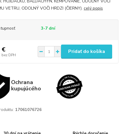
, HOJDAČKU, BALDACHÝN, KEMPOVANIE, ODOLNÝ VOČI
MU VETRU, ODOLNÝ VOČI HRDZI (ČIERNY).
celý popis
tupnosť
3-7 dní
 €
Pridať do košíka
€
bez DPH
Ochrana
kupujúcého
roduktu:
17061076726
30 dní na vrátenie
Rýchle doručenie