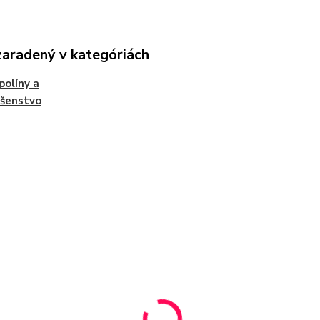
zaradený v kategóriách
olíny a
ušenstvo