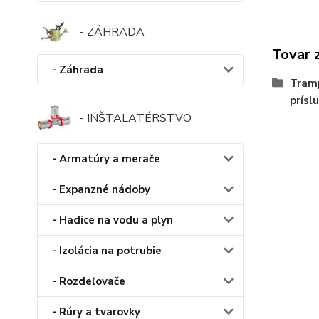
- ZÁHRADA
Tovar 
- Záhrada
Tramp
prísl
- INŠTALATÉRSTVO
- Armatúry a merače
- Expanzné nádoby
- Hadice na vodu a plyn
- Izolácia na potrubie
- Rozdeľovače
- Rúry a tvarovky