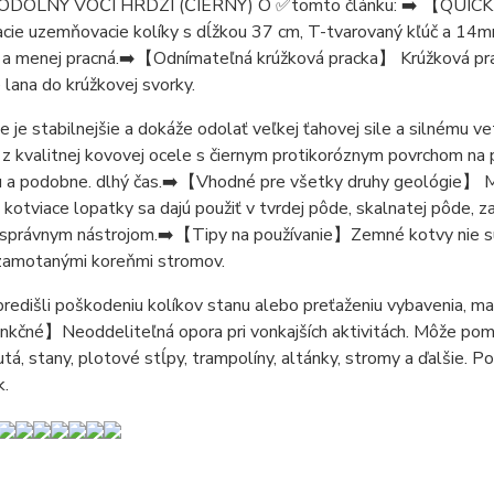
ODOLNÝ VOČI HRDZI (ČIERNY) O ✅tomto článku: ➡️ 【QUICK 
cie uzemňovacie kolíky s dĺžkou 37 cm, T-tvarovaný kľúč a 14mm
a a menej pracná.➡️【Odnímateľná krúžková pracka】 Krúžková prack
 lana do krúžkovej svorky.
 je stabilnejšie a dokáže odolať veľkej ťahovej sile a silnému
z kvalitnej kovovej ocele s čiernym protikoróznym povrchom na p
 a podobne. dlhý čas.➡️【Vhodné pre všetky druhy geológie】 Ma
 kotviace lopatky sa dajú použiť v tvrdej pôde, skalnatej pôde, z
správnym nástrojom.➡️【Tipy na používanie】Zemné kotvy nie sú
zamotanými koreňmi stromov.
redišli poškodeniu kolíkov stanu alebo preťaženiu vybavenia, mal
kčné】Neoddeliteľná opora pri vonkajších aktivitách. Môže pomôcť
tá, stany, plotové stĺpy, trampolíny, altánky, stromy a ďalšie. Po
k.