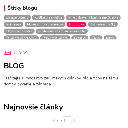
Štítky blogu
písacie potreby
Klietka pre škrečka
Plne vybavená klietka pre škrečka
Psí bazén
Mokré krmivo pre mačky
Bublifuky
Záhradné hračky
Organizér na stôl
Príslušenstvo k písaciemu stolu
Študentský peračník
Pero pre študenta
Ceruzky
Fixky
farby
perá
farbičky
peračník
Úvod
BLOG
BLOG
Prečítajte si množstvo zaujímavých článkov, rád a tipov na tému
domov, bývanie a záhrada.
Najnovšie články
strana
z 1