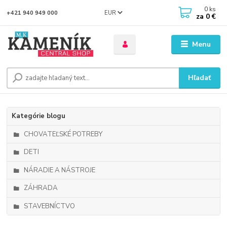
0
ks
EUR
+421 940 949 000
za
0 €
Menu
Hľadať
Kategórie blogu
CHOVATEĽSKÉ POTREBY
DETI
NÁRADIE A NÁSTROJE
ZÁHRADA
STAVEBNÍCTVO