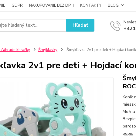
NIE
GDPR
NAKUPOVANIE BEZ DPH
KONTAKTY
BLOG
Neviet
Hľadať
+421
 Záhradné hračky
Šmýkľavky
Šmykľavka 2v1 pre deti + Hojdací kon
ľavka 2v1 pre deti + Hojdací 
Šmyk
ROC
Konik 
mieszk
Można 
Bezpie
bardzo
popis