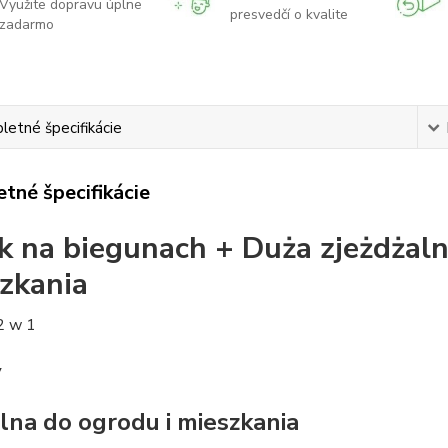
Využite dopravu úplne
presvedčí o kvalite
zadarmo
etné špecifikácie
tné špecifikácie
k na biegunach + Duża zjeżdżaln
zkania
2 w 1
y
alna do ogrodu i mieszkania