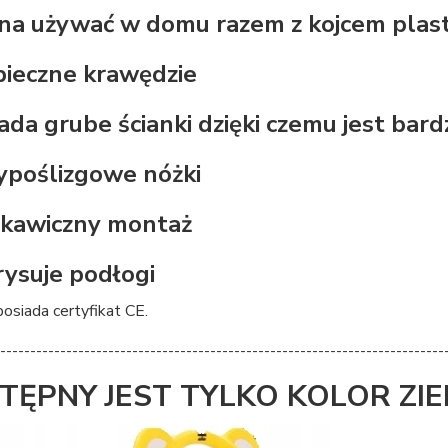
na używać w domu razem z kojcem plast
pieczne krawędzie
iada grube ścianki dzięki czemu jest bard
ypoślizgowe nóżki
skawiczny montaż
 rysuje podłogi
osiada certyfikat CE.
--------------------------------------------------------------------------
TĘPNY JEST TYLKO KOLOR ZIE