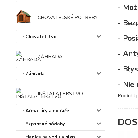
- Moż
- CHOVATEĽSKÉ POTREBY
- Bez
- Pos
- Chovateľstvo
- Ant
- ZÁHRADA
- Bły
- Záhrada
- Nie
- INŠTALATÉRSTVO
Produkt p
-----------
- Armatúry a merače
DOS
- Expanzné nádoby
- Hadice na vodu a plyn