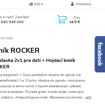
Prihlásenie
EUR
e si rady? Zavolajte.
0
ks
za
0 €
 940 949 000
ík ROCKER
koník ROCKER
ľavka 2v1 pre deti + Hojdací koník
KER
na biegunach + Duża zjeżdżalnia idealna do ogrodu lub
aniaProdukt 2 w 1Cechy- Idealna do ogrodu i mieszkania-
używać w domu razem z kojcem plastikowym i piłkami-
czne krawędzie- Posiada grube ścianki dzięki czemu jest
 stabilna- Antypoślizgowe nóżki- Błyskawiczny montaż...
celý