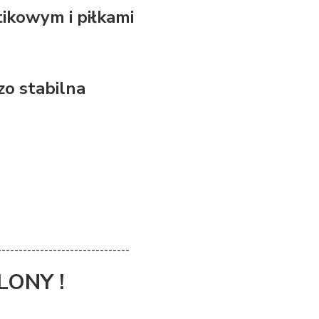
ikowym i piłkami
zo stabilna
-------------------------------
LONY !