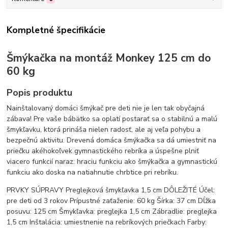
Kompletné špecifikácie
Šmýkačka na montáž Monkey 125 cm do
60 kg
Popis produktu
Nainštalovaný domáci šmýkač pre deti nie je len tak obyčajná
zábava! Pre vaše bábätko sa oplatí postarať sa o stabilnú a malú
šmykľavku, ktorá prináša nielen radosť, ale aj veľa pohybu a
bezpečnú aktivitu. Drevená domáca šmýkačka sa dá umiestniť na
priečku akéhokoľvek gymnastického rebríka a úspešne plniť
viacero funkcií naraz: hraciu funkciu ako šmýkačka a gymnastickú
funkciu ako doska na natiahnutie chrbtice pri rebríku.
PRVKY SÚPRAVY Preglejková šmykľavka 1,5 cm DÔLEŽITÉ Účel:
pre deti od 3 rokov Prípustné zaťaženie: 60 kg Šírka: 37 cm Dĺžka
posuvu: 125 cm Šmykľavka: preglejka 1,5 cm Zábradlie: preglejka
1,5 cm Inštalácia: umiestnenie na rebríkových priečkach Farby: