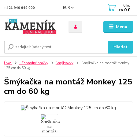
0
ks
EUR
+421 940 949 000
za
0 €
Menu
Hľadať
Úvod
- Záhradné hračky
Šmýkľavky
Šmýkačka na montáž Monkey
125 cm do 60 kg
Šmýkačka na montáž Monkey 125
cm do 60 kg