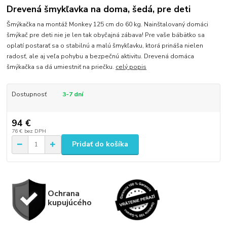
Drevená šmykľavka na doma, šedá, pre deti
Šmýkačka na montáž Monkey 125 cm do 60 kg. Nainštalovaný domáci
šmýkač pre deti nie je len tak obyčajná zábava! Pre vaše bábätko sa
oplatí postarať sa o stabilnú a malú šmykľavku, ktorá prináša nielen
radosť, ale aj veľa pohybu a bezpečnú aktivitu. Drevená domáca
šmýkačka sa dá umiestniť na priečku.
celý popis
Dostupnosť
3-7 dní
94 €
76 €
bez DPH
Pridať do košíka
Ochrana
kupujúcého