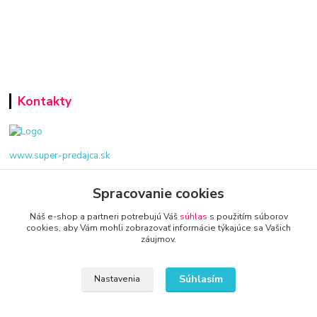
Kontakty
www.super-predajca.sk
Spracovanie cookies
Náš e-shop a partneri potrebujú Váš
súhlas
s použitím súborov
info@kamenik.sk
cookies, aby Vám mohli zobrazovať informácie týkajúce sa Vašich
záujmov.
Súhlasím
Nastavenia
© 2024 Všetky práva vyhradené KAMENIK.SK