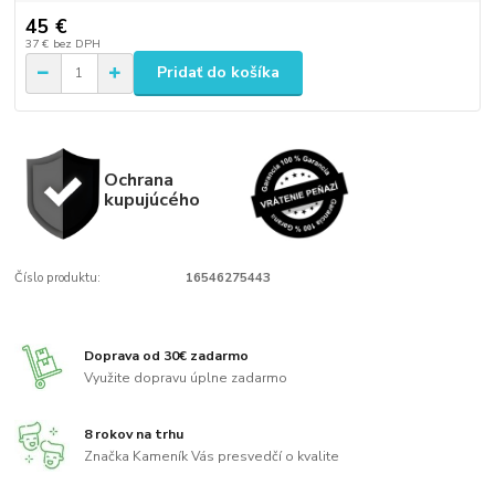
45 €
37 €
bez DPH
Pridať do košíka
Ochrana
kupujúcého
Číslo produktu:
16546275443
Doprava od 30€ zadarmo
Využite dopravu úplne zadarmo
8 rokov na trhu
Značka Kameník Vás presvedčí o kvalite