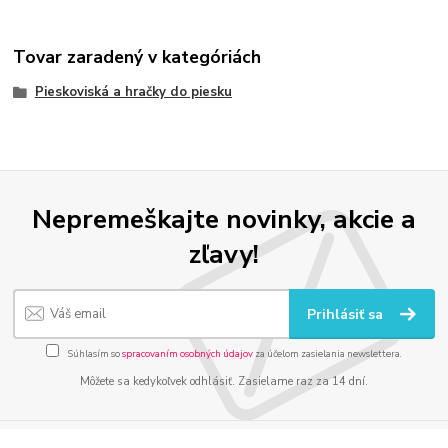
Tovar zaradený v kategóriách
Pieskoviská a hračky do piesku
Nepremeškajte novinky, akcie a
zľavy!
Prihlásiť sa
Súhlasím so
spracovaním osobných údajov
za účelom zasielania newslettera.
Môžete sa kedykoľvek odhlásiť. Zasielame raz za 14 dní.