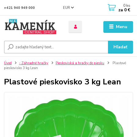
0
ks
EUR
+421 940 949 000
za
0 €
Menu
Hľadať
Úvod
- Záhradné hračky
Pieskoviská a hračky do piesku
Plastové
pieskovisko 3 kg Lean
Plastové pieskovisko 3 kg Lean