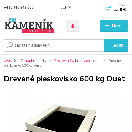
0
ks
EUR
+421 940 949 000
za
0 €
Menu
Hľadať
Úvod
- Záhradné hračky
Pieskoviská a hračky do piesku
Drevené
pieskovisko 600 kg Duet
Drevené pieskovisko 600 kg Duet