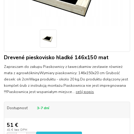
Drevené pieskovisko hladké 146x150 mat
Zapraszam do zakupu Piaskownicy z ławeczkamiw zestawie również
mata z agrowłókninyWymiary piaskownicy: 146x150x20 cm Grubość
desek: ok 2cmWaga produktu - około 20 kg.Do produktu dołączony jest
komplet śrub z instrukcją montażu.Piaskownica nie jest impregnowana
!!!Piaskownica jest wspaniałym miejsce...
celý popis
Dostupnosť
3-7 dní
51 €
41 €
bez DPH