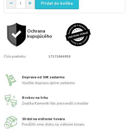
Pridať do košíka
Ochrana
kupujúcého
Číslo produktu:
17171664959
Doprava od 30€ zadarmo
Využite dopravu úplne zadarmo
8 rokov na trhu
Značka Kameník Vás presvedčí o kvalite
30 dní na vrátenie tovaru
Predĺžili sme dobu na vrátenie tovaru