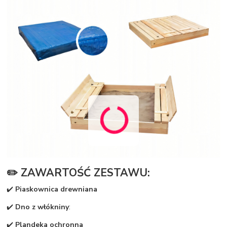
✏️ ZAWARTOŚĆ ZESTAWU:
✔️
Piaskownica drewniana
✔️
Dno z włókniny
:
✔️
Plandeka ochronna