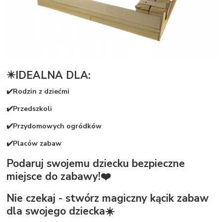
✴️IDEALNA DLA:
✔️Rodzin z dziećmi
✔️Przedszkoli
✔️Przydomowych ogródków
✔️Placów zabaw
Podaruj swojemu dziecku bezpieczne
miejsce do zabawy!❤️
Nie czekaj - stwórz magiczny kącik zabaw
dla swojego dziecka☀️