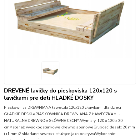
DREVENÉ lavičky do pieskoviska 120x120 s
lavičkami pre deti HLADKÉ DOSKY
Piaskownica DREWNIANA ławeczki 120x120 z ławkami dla dzieci
GŁADKIE DESKI☀️PIASKOWNICA DREWNIANA Z ŁAWECZKAMI -
NATURALNE DREWNO☀️GŁÓWNE CECHY:Wymiary: 120 x 120 x 20
cmMateriał: wysokogatunkowe drewno sosnoweGrubość desek: 20 mm
(±1 mm)2 składane ławeczki służące jako pokrywaWykonanie: