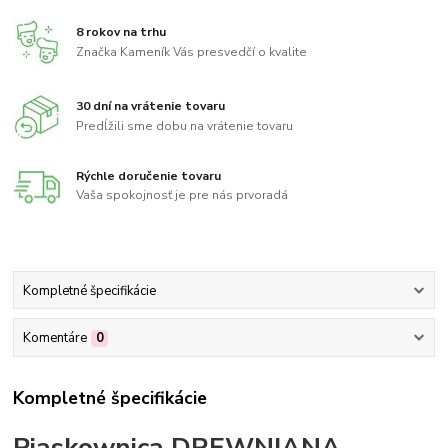
8 rokov na trhu
Značka Kameník Vás presvedčí o kvalite
30 dní na vrátenie tovaru
Predĺžili sme dobu na vrátenie tovaru
Rýchle doručenie tovaru
Vaša spokojnosť je pre nás prvoradá
Kompletné špecifikácie
Komentáre
0
Kompletné špecifikácie
Piaskownica DREWNIANA