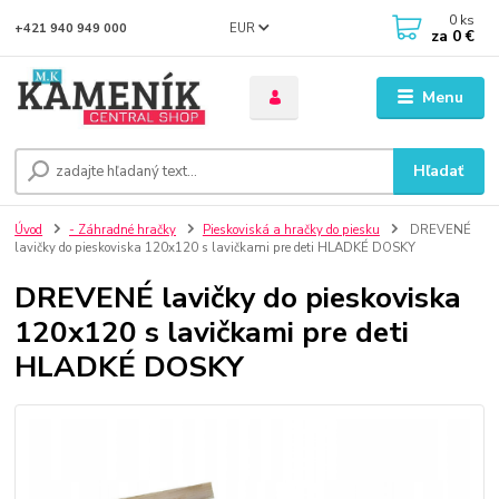
0
ks
EUR
+421 940 949 000
za
0 €
Menu
Hľadať
Úvod
- Záhradné hračky
Pieskoviská a hračky do piesku
DREVENÉ
lavičky do pieskoviska 120x120 s lavičkami pre deti HLADKÉ DOSKY
DREVENÉ lavičky do pieskoviska
120x120 s lavičkami pre deti
HLADKÉ DOSKY