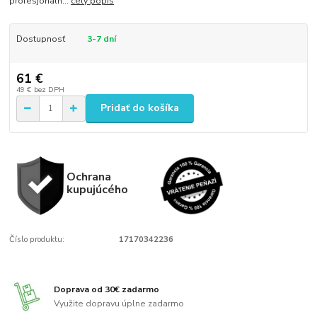
profesjonaln...
celý popis
Dostupnosť
3-7 dní
61 €
49 €
bez DPH
Pridať do košíka
Ochrana
kupujúcého
Číslo produktu:
17170342236
Doprava od 30€ zadarmo
Využite dopravu úplne zadarmo