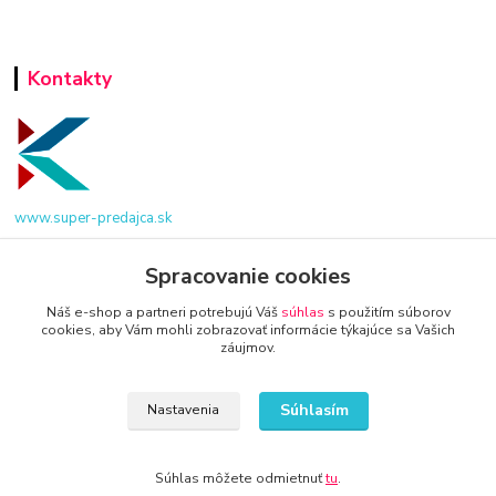
Kontakty
www.super-predajca.sk
Spracovanie cookies
Náš e-shop a partneri potrebujú Váš
súhlas
s použitím súborov
info@kamenik.sk
cookies, aby Vám mohli zobrazovať informácie týkajúce sa Vašich
záujmov.
Súhlasím
Nastavenia
© 2024 Všetky práva vyhradené KAMENIK.SK
Súhlas môžete odmietnuť
tu
.