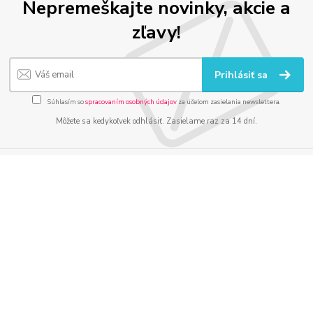
Nepremeškajte novinky, akcie a
zľavy!
Prihlásiť sa
Súhlasím so
spracovaním osobných údajov
za účelom zasielania newslettera.
Môžete sa kedykoľvek odhlásiť. Zasielame raz za 14 dní.