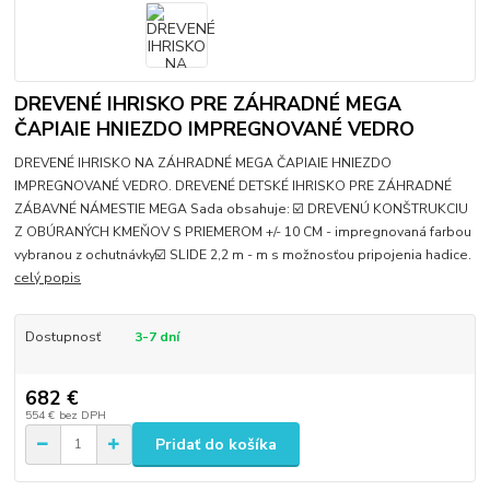
DREVENÉ IHRISKO PRE ZÁHRADNÉ MEGA
ČAPIAIE HNIEZDO IMPREGNOVANÉ VEDRO
DREVENÉ IHRISKO NA ZÁHRADNÉ MEGA ČAPIAIE HNIEZDO
IMPREGNOVANÉ VEDRO. DREVENÉ DETSKÉ IHRISKO PRE ZÁHRADNÉ
ZÁBAVNÉ NÁMESTIE MEGA Sada obsahuje: ☑️ DREVENÚ KONŠTRUKCIU
Z OBÚRANÝCH KMEŇOV S PRIEMEROM +/- 10 CM - impregnovaná farbou
vybranou z ochutnávky☑️ SLIDE 2,2 m - m s možnosťou pripojenia hadice.
celý popis
Dostupnosť
3-7 dní
682 €
554 €
bez DPH
Pridať do košíka