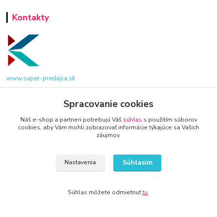
Kontakty
www.super-predajca.sk
Spracovanie cookies
Náš e-shop a partneri potrebujú Váš
súhlas
s použitím súborov
info@kamenik.sk
cookies, aby Vám mohli zobrazovať informácie týkajúce sa Vašich
záujmov.
Súhlasím
Nastavenia
© 2024 Všetky práva vyhradené KAMENIK.SK
Súhlas môžete odmietnuť
tu
.