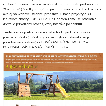
možnosťou doručenia prosím prediskutujte a zistite podrobnosti –
☎️ alebo ✉️ ) Všetky fotografie prezentované v našich reklamách,
ako aj na webovej stránke, predstavujú naše projekty a sú
majetkom značky SUPER-PLACE.* Upozorňujeme, že praskanie
dreva je prirodzený proces, ktorý nastáva po schnutí.
Tento proces prebieha do určitého bodu, po ktorom drevo
prestane praskať. Praskliny nie sú chybou materiálu, sú jeho
prirodzenou vlastnosťou. PONÚKAME RÔZNE MODELY –
POZÝVAME VÁS NA NAŠE ĎALŠIE ponuka!