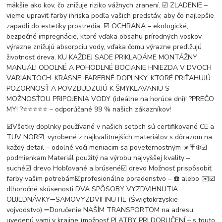
mäkšie ako kov, čo znižuje riziko vážnych zranení. ☑️ ZLADENIE –
vieme upraviť farby ihriska podľa vašich predstáv, aby čo najlepšie
zapadli do estetiky prostredia. ☑️ OCHRANA – ekologické,
bezpečné impregnácie, ktoré vďaka obsahu prírodných voskov
výrazne znižujú absorpciu vody, vďaka čomu výrazne predlžujú
životnosť dreva. KU KAŽDEJ SADE PRIKLADÁME MONTÁŽNY
MANUÁL! ODOLNÉ A POHODLNÉ BOCIANIE HNIEZDA V DVOCH
VARIANTOCH: KRÁSNE, FAREBNÉ DOPLNKY, KTORÉ PRIŤAHUJÚ
POZORNOSŤ A POVZBUDZUJÚ K ŠMYKĽAVANIU S
MOŽNOSŤOU PRIPOJENIA VODY (ideálne na horúce dni)! ?️PREČO
MY! ?️⭐️⭐️⭐️⭐️⭐️ – odporúčané 99 % našich zákazníkov!
☑️Všetky doplnky používané v našich setoch sú certifikované CE a
TUV NOR☑️, vyrobené z najkvalitnejších materiálov s dôrazom na
každý detail – odolné voči meniacim sa poveternostným ☀️☔️❄️☑️
podmienkam Materiál použitý na výrobu najvyššej kvality –
suché☑️ drevo Hobľované a brúsené☑️ drevo Možnosť prispôsobiť
farby vašim potrebám☑️profesionálne poradenstvo – ☎️ alebo ✉️☑️
dlhoročné skúsenosti DVA SPÔSOBY VYZDVIHNUTIA
OBJEDNÁVKY➖SAMOVYZDVIHNUTIE (Świętokrzyskie
vojvodstvo) ➖Doručenie NAŠÍM TRANSPORTOM na adresu
uvedenú vami v krajine (možnosť PLATBY PRI DORUČENÍ – s touto