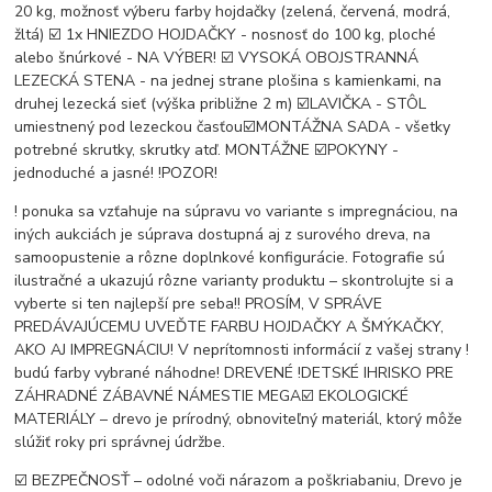
20 kg, možnosť výberu farby hojdačky (zelená, červená, modrá,
žltá) ☑️ 1x HNIEZDO HOJDAČKY - nosnosť do 100 kg, ploché
alebo šnúrkové - NA VÝBER! ☑️ VYSOKÁ OBOJSTRANNÁ
LEZECKÁ STENA - na jednej strane plošina s kamienkami, na
druhej lezecká sieť (výška približne 2 m) ☑️LAVIČKA - STÔL
umiestnený pod lezeckou časťou☑️MONTÁŽNA SADA - všetky
potrebné skrutky, skrutky atď. MONTÁŽNE ☑️POKYNY -
jednoduché a jasné! !️POZOR!
!️ ponuka sa vzťahuje na súpravu vo variante s impregnáciou, na
iných aukciách je súprava dostupná aj z surového dreva, na
samoopustenie a rôzne doplnkové konfigurácie. Fotografie sú
ilustračné a ukazujú rôzne varianty produktu – skontrolujte si a
vyberte si ten najlepší pre seba!! ️PROSÍM, V SPRÁVE
PREDÁVAJÚCEMU UVEĎTE FARBU HOJDAČKY A ŠMÝKAČKY,
AKO AJ IMPREGNÁCIU! V neprítomnosti informácií z vašej strany !️
budú farby vybrané náhodne! DREVENÉ !️DETSKÉ IHRISKO PRE
ZÁHRADNÉ ZÁBAVNÉ NÁMESTIE MEGA☑️ EKOLOGICKÉ
MATERIÁLY – drevo je prírodný, obnoviteľný materiál, ktorý môže
slúžiť roky pri správnej údržbe.
☑️ BEZPEČNOSŤ – odolné voči nárazom a poškriabaniu, Drevo je