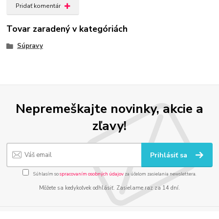
Pridať komentár
Tovar zaradený v kategóriách
Súpravy
Nepremeškajte novinky, akcie a
zľavy!
Prihlásiť sa
Súhlasím so
spracovaním osobných údajov
za účelom zasielania newslettera.
Môžete sa kedykoľvek odhlásiť. Zasielame raz za 14 dní.