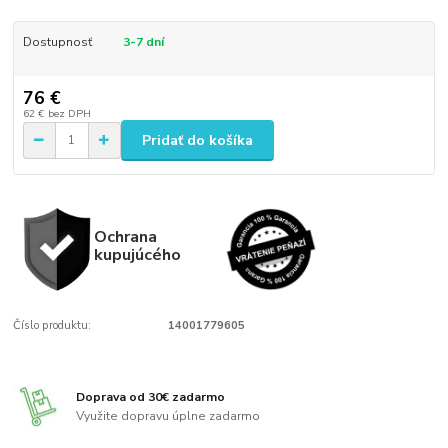
Dostupnosť
3-7 dní
76 €
62 €
bez DPH
Pridať do košíka
Ochrana
kupujúcého
Číslo produktu:
14001779605
Doprava od 30€ zadarmo
Využite dopravu úplne zadarmo