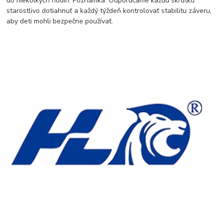
do niekoľkých hodín. Poznámka: Odporúčame každú skrutku
starostlivo dotiahnuť a každý týždeň kontrolovať stabilitu záveru,
aby deti mohli bezpečne používať.