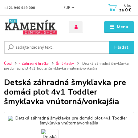
0
ks
EUR
+421 940 949 000
za
0 €
Menu
Hľadať
Úvod
- Záhradné hračky
Šmýkľavky
Detská záhradná šmykľavka
pre domáci plot 4v1 Toddler šmykľavka vnútorná/vonkajšia
Detská záhradná šmykľavka pre
domáci plot 4v1 Toddler
šmykľavka vnútorná/vonkajšia