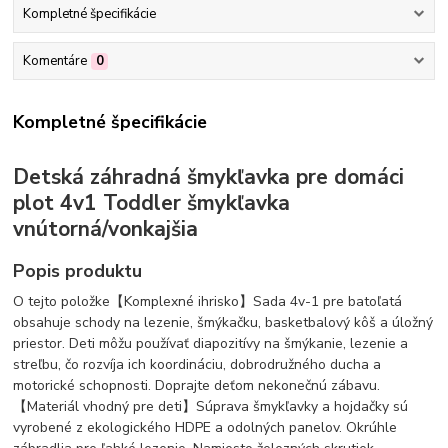
Kompletné špecifikácie
Komentáre
0
Kompletné špecifikácie
Detská záhradná šmykľavka pre domáci
plot 4v1 Toddler šmykľavka
vnútorná/vonkajšia
Popis produktu
O tejto položke【Komplexné ihrisko】Sada 4v-1 pre batoľatá
obsahuje schody na lezenie, šmýkačku, basketbalový kôš a úložný
priestor. Deti môžu používať diapozitívy na šmýkanie, lezenie a
streľbu, čo rozvíja ich koordináciu, dobrodružného ducha a
motorické schopnosti. Doprajte deťom nekonečnú zábavu.
【Materiál vhodný pre deti】Súprava šmykľavky a hojdačky sú
vyrobené z ekologického HDPE a odolných panelov. Okrúhle