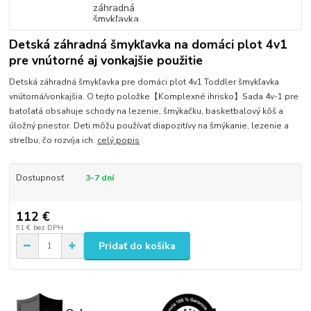
Detská záhradná šmykľavka na domáci plot 4v1
pre vnútorné aj vonkajšie použitie
Detská záhradná šmykľavka pre domáci plot 4v1 Toddler šmykľavka
vnútorná/vonkajšia. O tejto položke【Komplexné ihrisko】Sada 4v-1 pre
batoľatá obsahuje schody na lezenie, šmýkačku, basketbalový kôš a
úložný priestor. Deti môžu používať diapozitívy na šmýkanie, lezenie a
streľbu, čo rozvíja ich.
celý popis
Dostupnosť
3-7 dní
112 €
91 €
bez DPH
Pridať do košíka