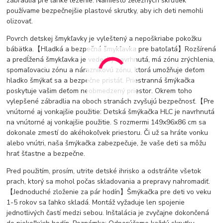
zábradlia pre ľahké lezenie. Namiesto železných skrutiek
používame bezpečnejšie plastové skrutky, aby ich deti nemohli
olizovať.
Povrch detskej šmykľavky je vyleštený a nepoškriabe pokožku
bábätka.【Hladká a bezpečná šmykľavka pre batoľatá】Rozšírená
a predĺžená šmykľavka je vedecky navrhnutá, má zónu zrýchlenia,
spomaľovaciu zónu a nárazníkovú zónu, ktorá umožňuje deťom
hladko šmýkať sa a bezpečne pristáť. Priestranná šmýkačka
poskytuje vašim deťom neobmedzený priestor. Okrem toho
vylepšené zábradlia na oboch stranách zvyšujú bezpečnosť.【Pre
vnútorné aj vonkajšie použitie: Detská šmýkačka HLC je navrhnutá
na vnútorné aj vonkajšie použitie. S rozmermi 149x96x86 cm sa
dokonale zmestí do akéhokoľvek priestoru. Či už sa hráte vonku
alebo vnútri, naša šmýkačka zabezpečuje, že vaše deti sa môžu
hrať šťastne a bezpečne.
Pred použitím, prosím, utrite detské ihrisko a odstráňte všetok
prach, ktorý sa mohol počas skladovania a prepravy nahromadiť.
【Jednoduché zloženie za pár hodín】Šmýkačka pre deti vo veku
1-5 rokov sa ľahko skladá. Montáž vyžaduje len spojenie
jednotlivých častí medzi sebou. Inštalácia je zvyčajne dokončená