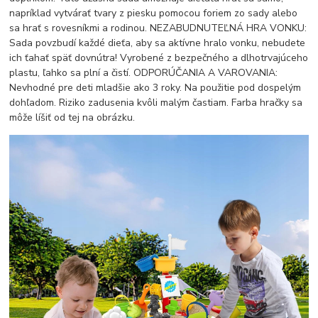
napríklad vytvárať tvary z piesku pomocou foriem zo sady alebo
sa hrať s rovesníkmi a rodinou. NEZABUDNUTEĽNÁ HRA VONKU:
Sada povzbudí každé dieťa, aby sa aktívne hralo vonku, nebudete
ich ťahať späť dovnútra! Vyrobené z bezpečného a dlhotrvajúceho
plastu, ľahko sa plní a čistí. ODPORÚČANIA A VAROVANIA:
Nevhodné pre deti mladšie ako 3 roky. Na použitie pod dospelým
dohľadom. Riziko zadusenia kvôli malým častiam. Farba hračky sa
môže líšiť od tej na obrázku.