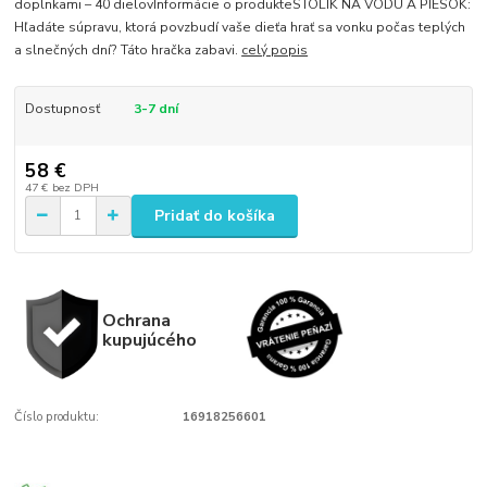
doplnkami – 40 dielovInformácie o produkteSTOLÍK NA VODU A PIESOK:
Hľadáte súpravu, ktorá povzbudí vaše dieťa hrať sa vonku počas teplých
a slnečných dní? Táto hračka zabavi.
celý popis
Dostupnosť
3-7 dní
58 €
47 €
bez DPH
Pridať do košíka
Ochrana
kupujúcého
Číslo produktu:
16918256601