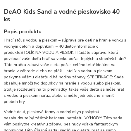
DeAO Kids Sand a vodné pieskovisko 40
ks
Popis produktu
Hrací stôl s vodou a pieskom – súprava pre deti na hranie vonku s
vodným delom a doplnkami – 40 dielovInformácie o
produkteSTOLÍK NA VODU A PIESOK: Hľadáte súpravu, ktorá
povzbudí vaše dieťa hrať sa vonku počas teplých a slnečných dní?
Táto hračka zabavi vaše dieťa počas celého leta! Ideálne na
hranie v záhrade alebo na pláži – stolík s vodou a pieskom
poskytne vášmu dieťaťu dlhé hodiny zábavy. ŠPECIFIKÁCIE: Sada
obsahuje množstvo doplnkov na hranie s vodou alebo pieskom.
Stôl je rozdelený na tri priehradky, takže vaše dieťa sa môže hrať
s vodou a pieskom naraz, alebo si môže jednoducho zmeniť
priebeh hry.
Vodné delá, pieskové formy a vodný mlyn poskytnú
nezabudnuteľný zážitok každému batoľaťu. VÝHODY: Táto sada
vám poskytne kreatívnu zábavu bez nudy vďaka fantastickým
doplnkom! Táto úžasná sada umožňuje dieťaťu hrať sa samo,