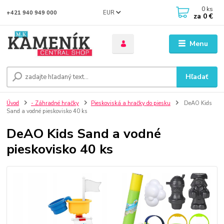
0
ks
EUR
+421 940 949 000
za
0 €
Menu
Hľadať
Úvod
- Záhradné hračky
Pieskoviská a hračky do piesku
DeAO Kids
Sand a vodné pieskovisko 40 ks
DeAO Kids Sand a vodné
pieskovisko 40 ks