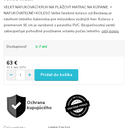
VEĽKÝ NAFUKOVACÍ KRUH NA PLÁŽOVÝ MATRAC NA KÚPANIE. ⭐
NAFUKOVATEĽNÉ⭐KOLESO Veľké farebné koleso od Bestway je
návrhom letného šialenstva pre milovníkov vodných hier. Koleso s
priemerom 91 cm je vyrobené z pevného PVC. Bezpečnostný ventil
zabezpečuje pohodlné používanie volantu počas letného.
celý popis
Dostupnosť
3-7 dní
63 €
51 €
bez DPH
Pridať do košíka
Ochrana
kupujúcého
Číslo produktu:
16855726743