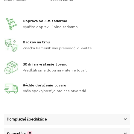
Doprava od 30€ zadarmo
Využite dopravu úplne zadarmo
8 rokov na trhu
Značka Kameník Vás presvedčí o kvalite
30 dní na vrátenie tovaru
Predĺžili sme dobu na vrátenie tovaru
Rýchle doručenie tovaru
Vaša spokojnosť je pre nás prvoradá
Kompletné špecifikácie
Komentáre
0