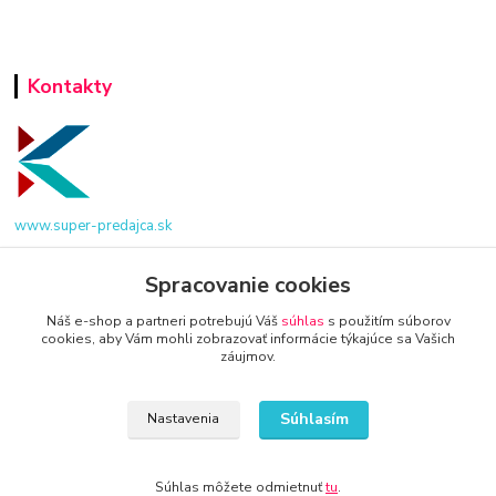
Kontakty
www.super-predajca.sk
Spracovanie cookies
info@kamenik.sk
Náš e-shop a partneri potrebujú Váš
súhlas
s použitím súborov
cookies, aby Vám mohli zobrazovať informácie týkajúce sa Vašich
záujmov.
Súhlasím
Nastavenia
© 2024 Všetky práva vyhradené KAMENIK.SK
Súhlas môžete odmietnuť
tu
.