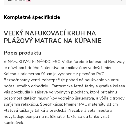
Kompletné špecifikácie
VEĽKÝ NAFUKOVACÍ KRUH NA
PLÁŽOVÝ MATRAC NA KÚPANIE
Popis produktu
⭐ NAFUKOVATEĽNÉ⭐KOLESO Veľké farebné koleso od Bestway
je návrhom letného šialenstva pre milovníkov vodných hier.
Koleso s priemerom 91 cm je vyrobené z pevného PVC.
Bezpečnostný ventil zabezpečuje pohodlné používanie volantu
počas letného odpočinku. Fantastické letné farby a grafika kolesa
vás povzbudia k zábave vo vodných plochách, ktoré pritiahnu
pozornosť ďalších milovníkov vodného šialenstva, a vôňa citrónov
spríjemní relaxáciu. Špecifikácia: Priemer PVC materiálu 91 cm
Plážová taška je ľahká a praktická. Nezaberá veľa miesta a
nevyžaduje pumpu na nafúknutie, takže sa dá ľahko vziať
kamkoľvek.